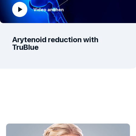
Video anehen
play_arrow
Arytenoid reduction with
TruBlue