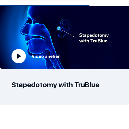
Video anehen
play_arrow
Stapedotomy with TruBlue