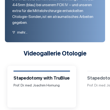
445nm (blau) bei unserem FOX IV – und unseren
extra für die Mittelohrchirurgie entwickelten
Otologie-Sonden, ist ein atraumatisches Arbeiten
gegeben.
▽
mehr...
Videogallerie Otologie
Stapedotomy with TruBlue
Stapedoto
Prof. Dr. med. Joachim Hornung
Prof. Dr. med.