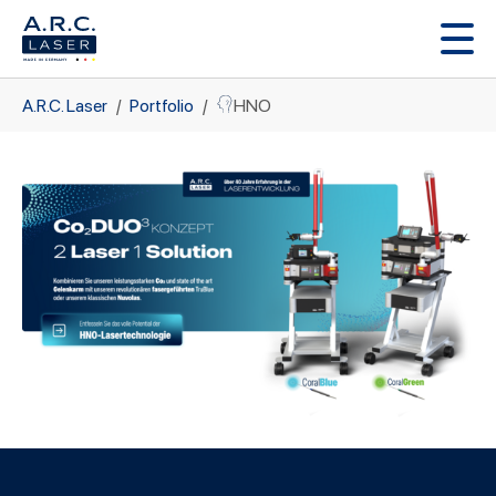
Zum Hauptinhalt springen
Sie sind hier:
A.R.C. Laser
Portfolio
HNO