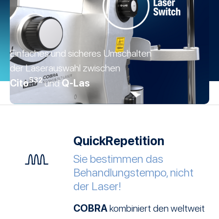
Einfaches und sicheres Umschalten
der Laserauswahl zwischen
Cito
Q-Las
532
und
QuickRepetition
Sie bestimmen das
Behandlungstempo, nicht
der Laser!
COBRA
kombiniert den weltweit