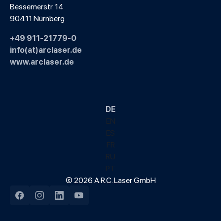
Bessemerstr. 14
90411 Nürnberg
+49 911-21779-0
info(at)arclaser.de
www.arclaser.de
DE
EN
ES
FR
RU
PT
© 2026 A.R.C. Laser GmbH
Facebook
Instagram
LinkedIn
YouTube