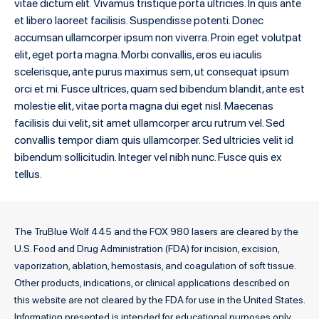
vitae dictum elit. Vivamus tristique porta ultricies. In quis ante
et libero laoreet facilisis. Suspendisse potenti. Donec
accumsan ullamcorper ipsum non viverra. Proin eget volutpat
elit, eget porta magna. Morbi convallis, eros eu iaculis
scelerisque, ante purus maximus sem, ut consequat ipsum
orci et mi. Fusce ultrices, quam sed bibendum blandit, ante est
molestie elit, vitae porta magna dui eget nisl. Maecenas
facilisis dui velit, sit amet ullamcorper arcu rutrum vel. Sed
convallis tempor diam quis ullamcorper. Sed ultricies velit id
bibendum sollicitudin. Integer vel nibh nunc. Fusce quis ex
tellus.
The TruBlue Wolf 445 and the FOX 980 lasers are cleared by the
U.S. Food and Drug Administration (FDA) for incision, excision,
vaporization, ablation, hemostasis, and coagulation of soft tissue.
Other products, indications, or clinical applications described on
this website are not cleared by the FDA for use in the United States.
Information presented is intended for educational purposes only